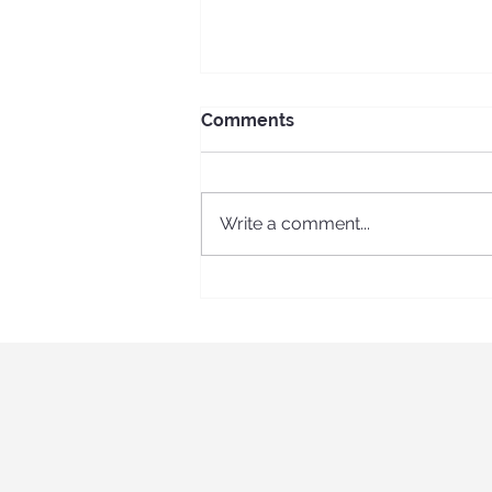
Comments
Write a comment...
Նշե՛նք
երիտասարդության՝ ԵԱԴ
տոնը միասին