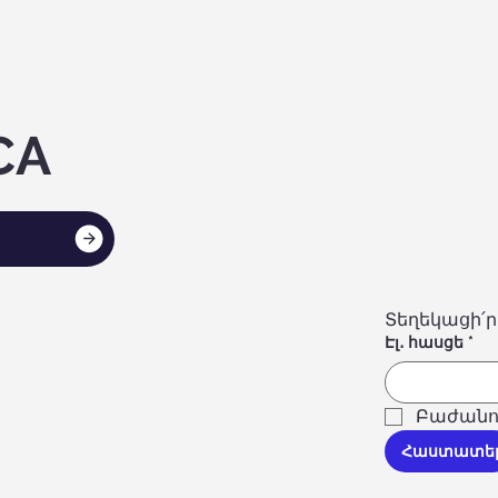
CA
Տեղեկացի՛ր
Էլ․ հասցե
*
Բաժանո
Հաստատե