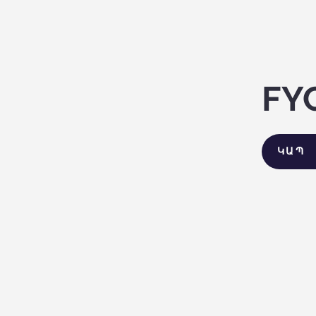
FY
ԿԱՊ