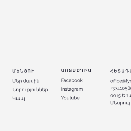
ՍՈՑՄԵԴԻԱ
ՄԵՆՅՈՒ
ՀԵՏԱԴ
Facebook
Մեր մասին
office@fy
+3741058
Instagram
Նորություններ
0015 Ե
Youtube
Կապ
Մեսրոպ 