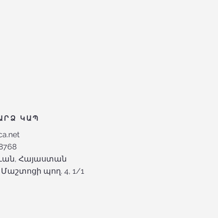
ԱՐՁ ԿԱՊ
ca.net
8768
րևան, Հայաստան
Մաշտոցի պող. 4, 1/1