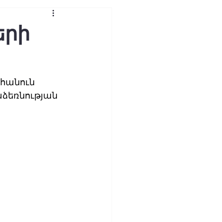
երի
 հանուն 
աձեռնության 