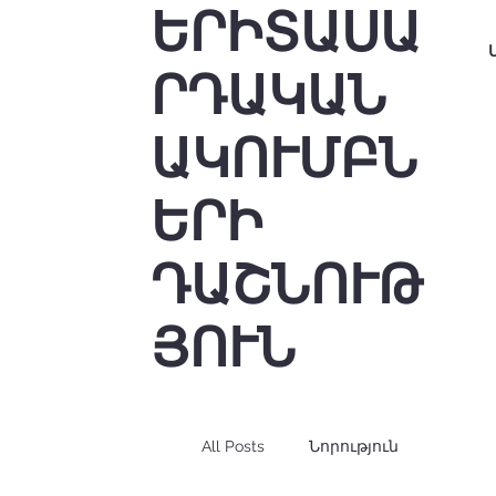
ԵՐԻՏԱՍԱ
ՐԴԱԿԱՆ
ԱԿՈՒՄԲՆ
ԵՐԻ
ԴԱՇՆՈՒԹ
ՅՈՒՆ
All Posts
Նորություն