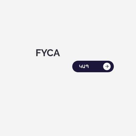
FYCA
ԿԱՊ