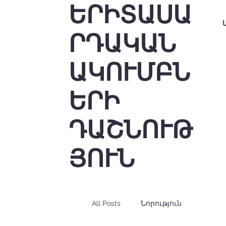
ԵՐԻՏԱՍԱ
ՐԴԱԿԱՆ
ԱԿՈՒՄԲՆ
ԵՐԻ
ԴԱՇՆՈՒԹ
ՅՈՒՆ
All Posts
Նորություն