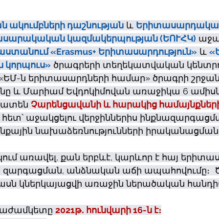
 ակումբների դաշնության
 և 
Երիտասարդակա
ասարակական կազմակերպության (ԵՈՒՀԿ)
 աջա
աստանում «Erasmus+ Երիտասարդություն»
 և 
«
 կորպուս»
 ծրագրերի տեղեկատվական կենտրո
«ԵՄ-ն երիտասարդների համար» ծրագրի շրջա
անը և Մարիամ Եվդոկիմովան առաջիկա 6 ամիսն
խատեն 
Չարենցավանի և հարակից համայնքներ
հետ՝ աջակցելու վերջիններիս ինքնազարգացմ
քային նախաձեռնությունների իրականացմանը
ւմ առավել, քան երբևէ, կարևոր է հայ երիտա
, զարգացման, անձնական աճի ապահովումը։  
ասն կներկայացվի առաջին ներածական հանդի
նաժամկետը 
2021թ․ հունվարի 16-ն է։