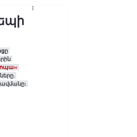
դեպի
ցը 
րին 
վրոպա»
երը, 
ավմանը։ 