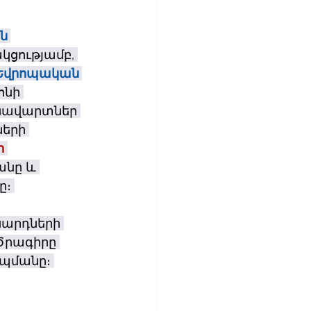
ն 
կցությամբ, 
Եվրոպական 
նի 
նավարտներ 
երի 
ի
անը և 
։ 
սարդների 
Ծրագիրը 
պմանը։ 