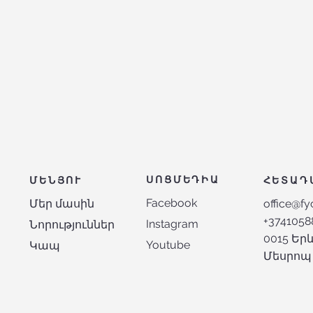
ՍՈՑՄԵԴԻԱ
ՄԵՆՅՈՒ
ՀԵՏԱԴ
Facebook
Մեր մասին
office@fy
+3741058
Instagram
Նորություններ
0015 Ե
Youtube
Կապ
Մեսրոպ 