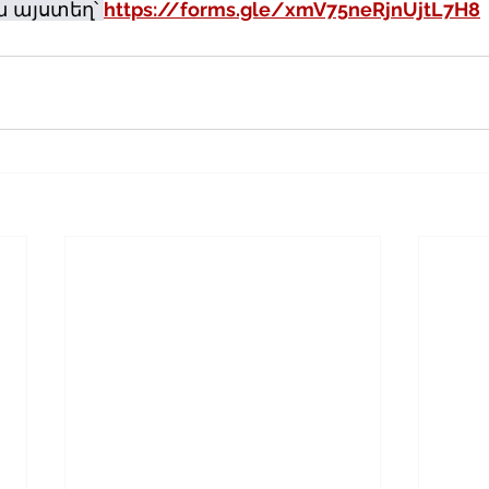
 այստեղ՝ 
https://forms.gle/xmV75neRjnUjtL7H8