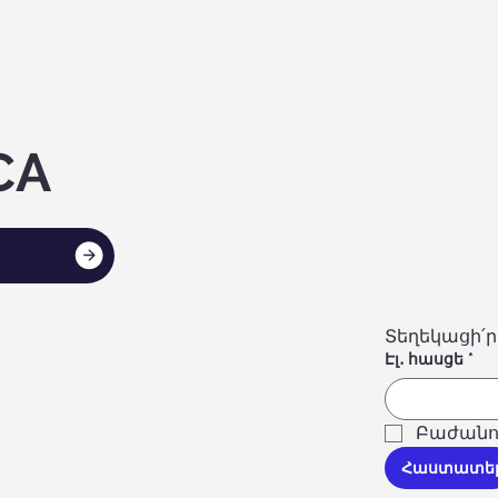
CA
Տեղեկացի՛ր
Էլ․ հասցե
*
Բաժանո
Հաստատե