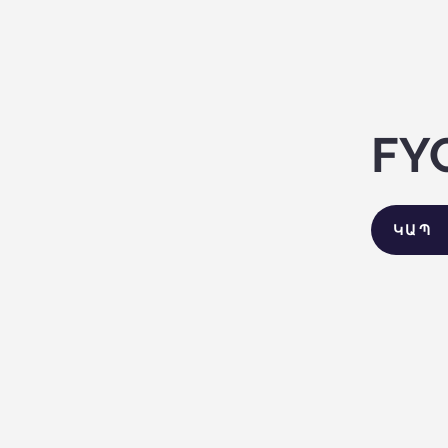
FY
ԿԱՊ