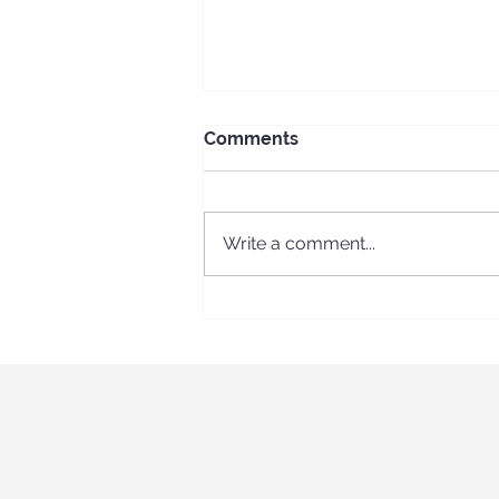
Comments
Write a comment...
Նշե՛նք
երիտասարդության՝ ԵԱԴ
տոնը միասին