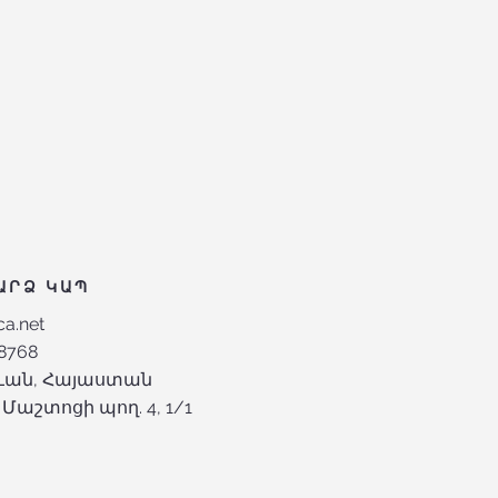
ԱՐՁ ԿԱՊ
ca.net
8768
րևան, Հայաստան
Մաշտոցի պող. 4, 1/1