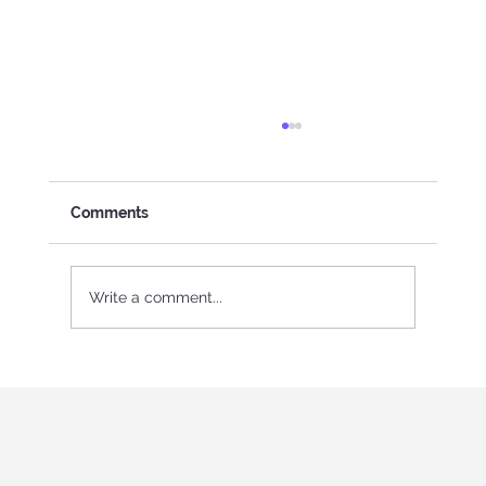
Comments
Write a comment...
"Holistic education and role-playing
games" միջազգայիին
երիտասարդական ծրագիր