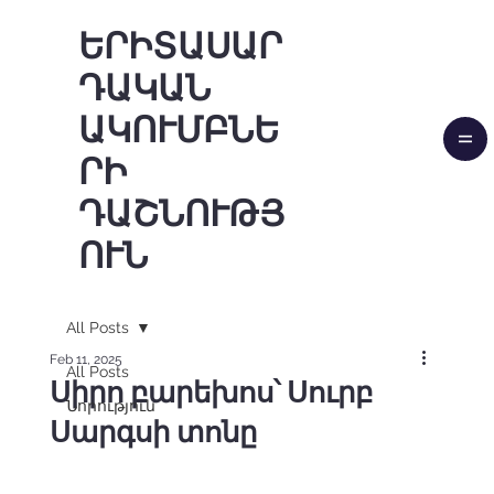
ԵՐԻՏԱՍԱՐ
ԴԱԿԱՆ
ԱԿՈՒՄԲՆԵ
ՐԻ
ԴԱՇՆՈՒԹՅ
ՈՒՆ
All Posts
Feb 11, 2025
All Posts
Սիրո բարեխոս՝ Սուրբ
Նորություն
Սարգսի տոնը