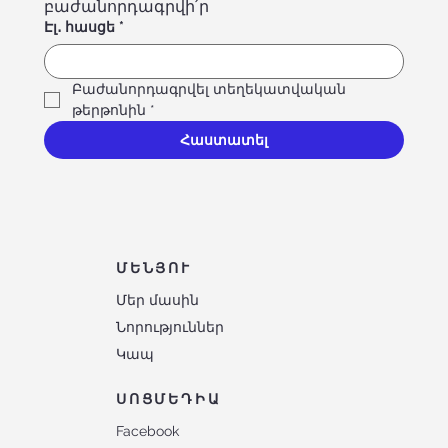
բաժանորդագրվի՛ր
Էլ․ հասցե
*
Բաժանորդագրվել տեղեկատվական 
թերթոնին
*
Հաստատել
ՄԵՆՅՈՒ
Մեր մասին
Նորություններ
Կապ
ՍՈՑՄԵԴԻԱ
Facebook