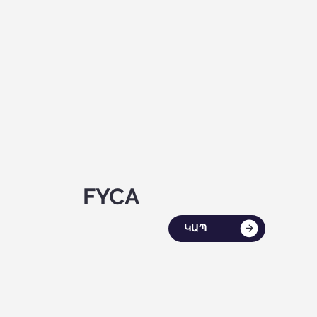
FYCA
ԿԱՊ