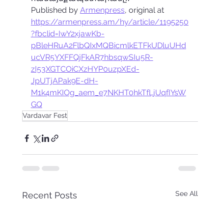
Published by 
Armenpress
, original at 
https://armenpress.am/hy/article/1195250
?fbclid=IwY2xjawKb-
pBleHRuA2FlbQIxMQBicmlkETFkUDluUHd
ucVR5YXFFQjFkAR7hbsqwSIu5R-
zI53XGTCOiCXzHYP0uzpXEd-
JpUTjAPak9E-dH-
M1k4mKIOg_aem_e7NKHT0hkTfLjUqfIYsW
GQ
Vardavar Fest
See All
Recent Posts