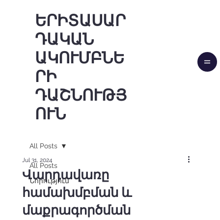
ԵՐԻՏԱՍԱՐ
ԴԱԿԱՆ
ԱԿՈՒՄԲՆԵ
ՐԻ
ԴԱՇՆՈՒԹՅ
ՈՒՆ
All Posts
Jul 31, 2024
All Posts
Վարդավառը
Նորություն
համախմբման և
մաքրագործման