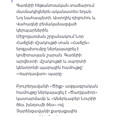
Գառնիի հեթանոսական տաճարում 
մասնակիցներն ականատես եղան 
Նոյ նահապետի, Աստղիկ դիցուհու և 
Վահագնի բեմականացված 
կերպարներին: 
Միջոցառման շրջանակում Նոր 
Հաճընի մշակույթի տան «Հաճըն» 
երգչախումբը ներկայացրել է 
կոմիտասյան շարան, Գառնիի 
արվեստի, մշակույթի և սպորտի 
կենտրոնի պարային համույթը՝ 
«Վարդավառ» պարը: 
Բյուրեղավանի «Ծիլք» ազգագրական 
համույթը ներկայացել է «Ծաղկաձոր» 
կատարմամբ և «Անձրևաբեր Նուրիի 
ծես, խնդումի ծես»-ով: 
Չարենցավանի քաղաքային 