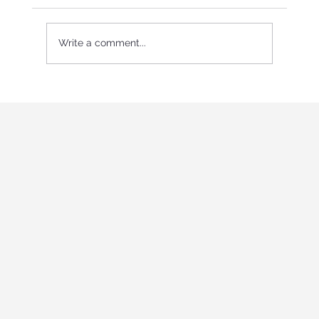
Write a comment...
"Holistic education and role-playing
games" միջազգայիին
երիտասարդական ծրագիր