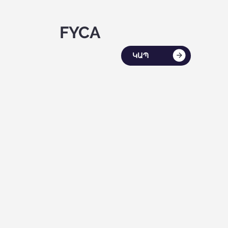
FYCA
ԿԱՊ