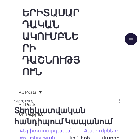
ԵՐԻՏԱՍԱՐ
ԴԱԿԱՆ
ԱԿՈՒՄԲՆԵ
ՐԻ
ԴԱՇՆՈՒԹՅ
ՈՒՆ
All Posts
Sep 7, 2023
All Posts
Տեղեկատվական
Նորություն
հանդիպում Կապանում
#Երիտասարդական
#ակումբների
#դաշնության
 Սյունիքի մարզի 