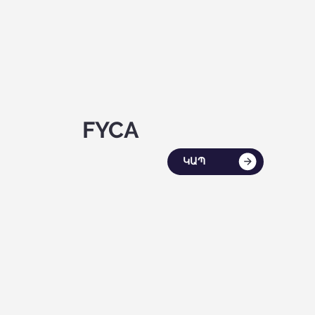
FYCA
ԿԱՊ