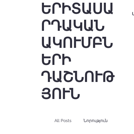
ԵՐԻՏԱՍԱ
ՐԴԱԿԱՆ
ԱԿՈՒՄԲՆ
ԵՐԻ
ԴԱՇՆՈՒԹ
ՅՈՒՆ
All Posts
Նորություն