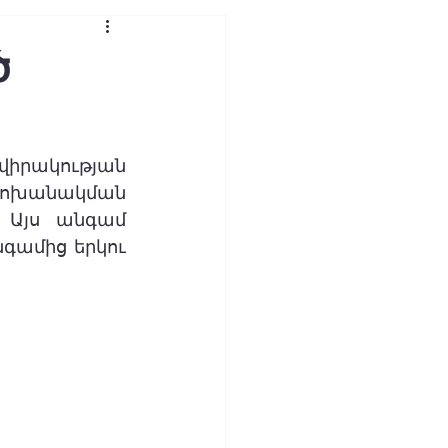
ծ
րակության 
փոխանակման 
 Այս անգամ 
գամից երկու 