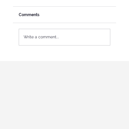
Comments
Write a comment...
International Youth program in Italy
"Holistic education and role-playing
games"