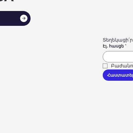
Տեղեկացի՛ր
Էլ․ հասցե
*
Բաժանո
Հաստատե