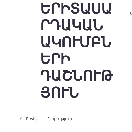
ԵՐԻՏԱՍԱ
ՐԴԱԿԱՆ
ԱԿՈՒՄԲՆ
ԵՐԻ
ԴԱՇՆՈՒԹ
ՅՈՒՆ
All Posts
Նորություն