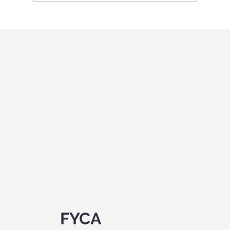
International Youth program in Italy
"Holistic education and role-playing
games"
FYCA