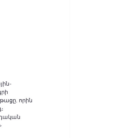
յին-
րի 
ացը, որին 
։ 
դական 
 