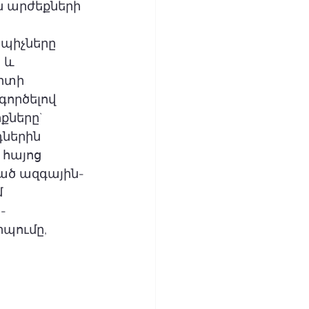
 արժեքների 
պիչները 
 և 
րտի 
ործելով 
քները` 
ներին 
հայոց 
ած ազգային-
 
-
պումը, 