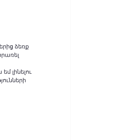
րից ձեռք 
իրառել 
եմ լինելու 
ունների 