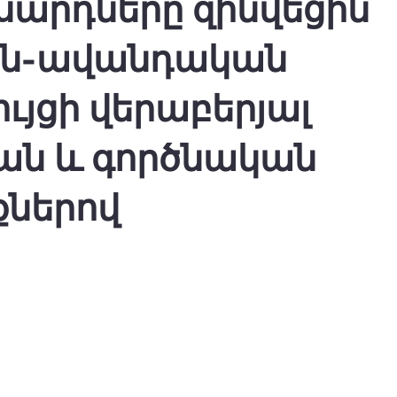
արդները զինվեցին
ին-ավանդական
ւյցի վերաբերյալ
ն և գործնական
քներով