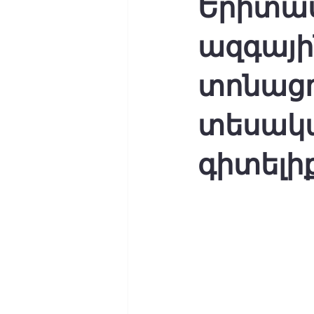
Երիտաս
ազգայ
տոնացո
տեսակա
գիտելի