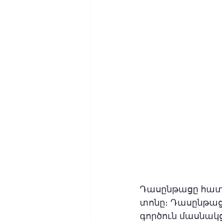
Դասընթացը հատո
տոնը։ Դասընթա
գործուն մասնակց