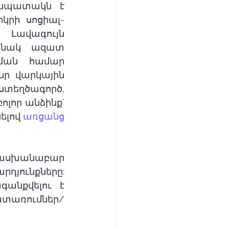
նպատակն է 
կրի սոցիալ-
Լավագույն 
անակ ազատ 
ման համար 
ր վարկային 
տեղծագործ, 
լոր անձինք` 
ելով 
առցանց 
տասխանաբար 
դյունքները: 
գանքվելու է 
ատառումներ/