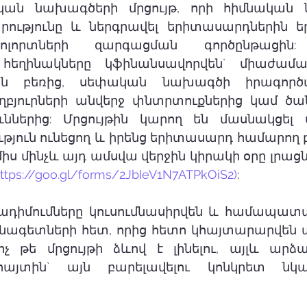
ան նախագծերի մրցույթ, որի հիմնական 
ությունը և ներգրավել երիտասարդներին եր
լորտների զարգացման գործընթացին: 
հեղինակները կֆինանսավորվեն` միաժամ
յին բեռից, սեփական նախագծի իրագործ
բյուրների անվերջ փնտրտուքներից կամ ծան
ններից: Մրցույթին կարող են մասնակցել ս
թյուն ունեցող և իրենց երիտասարդ համարող բո
միս մինչև այդ ամսվա վերջին կիրակի օրը լրացն
ps://goo.gl/forms/2JbIeV1N7ATPkOiS2)
:
դիմումները կուսումնասիրվեն և համապա
նագետների հետ, որից հետո կհայտարարվեն ար
ոչ թե մրցույթի ձևով է լինելու, այլև արձա
 հայտին` այն բարելավելու կոնկրետ նկ