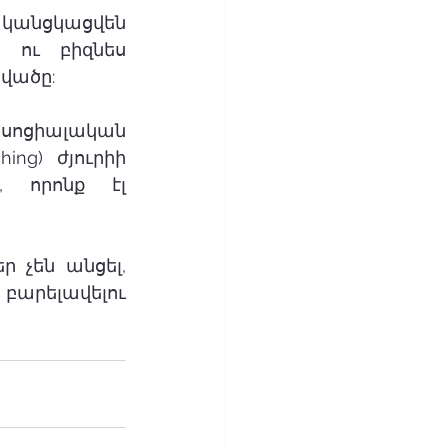
նցկացվեն 
 ու բիզնես 
վածը:
սոցիալական 
g) ժյուրիի 
 որոնք էլ 
 չեն անցել, 
արելավելու 