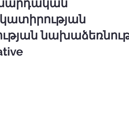
սարդական
կատիրության
ւթյան նախաձեռնությ
ative