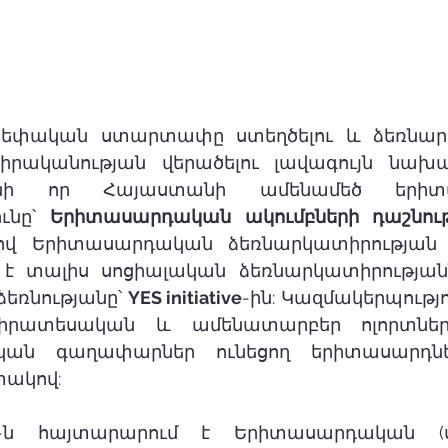
սեփական ստարտափը ստեղծելու և ձեռնար
րականության վերածելու լավագույն նախադ
անի որ Հայաստանի ամենամեծ երիտա
ւնը՝ 
Երիտասարդական ակումբների դաշնությ
ով Երիտասարդական ձեռնարկատիրության 
 է տալիս սոցիալական ձեռնարկատիրությանն
ռնությանը՝ 
YES initiative
-ին: Կազմակերպությո
իրատեսական և ամենատարբեր ոլորտների
կան գաղափարներ ունեցող երիտասարդներ
տակով:
Դ-ն հայտարարում է Երիտասարդական (սո