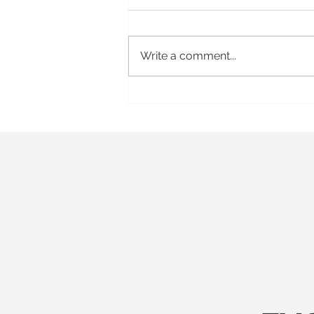
Write a comment...
ECS Erasmus + long-term
program in Spain