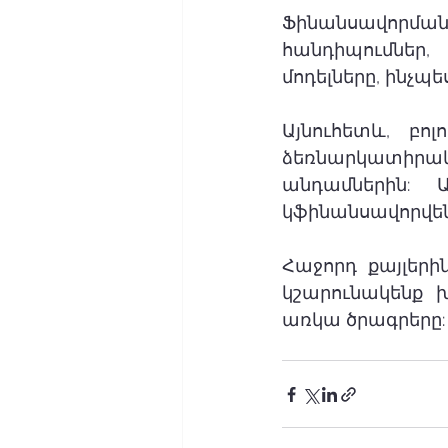
Ֆինանսավորմ
հանդիպումներ,
մոդելները, ինչ
Այնուհետև, բո
ձեռնարկատիրակա
անդամներին: 
կֆինանսավորվեն
Հաջորդ քայլերի
կշարունակենք խ
առկա ծրագրերը: