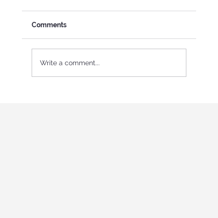
Comments
Write a comment...
International Youth program in Italy
"Holistic education and role-playing
games"